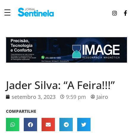
J
ornal Sentinela
Fique atualizado com as notícias de Tucunduva, Tuparendi, Novo Machado e Porto Mauá.
Jader Silva: “A Feira!!!”
setembro 3, 2023
9:59 pm
Jairo
COMPARTILHE