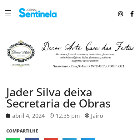
J
ornal Sentinela
Fique atualizado com as notícias de Tucunduva, Tuparendi, Novo Machado e Porto Mauá.
Jader Silva deixa
Secretaria de Obras
abril 4, 2024
12:35 pm
Jairo
COMPARTILHE