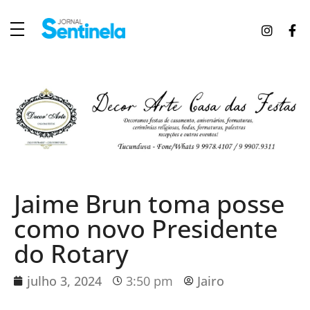
J
ornal Sentinela
Fique atualizado com as notícias de Tucunduva, Tuparendi, Novo Machado e Porto Mauá.
Jaime Brun toma posse
como novo Presidente
do Rotary
julho 3, 2024
3:50 pm
Jairo