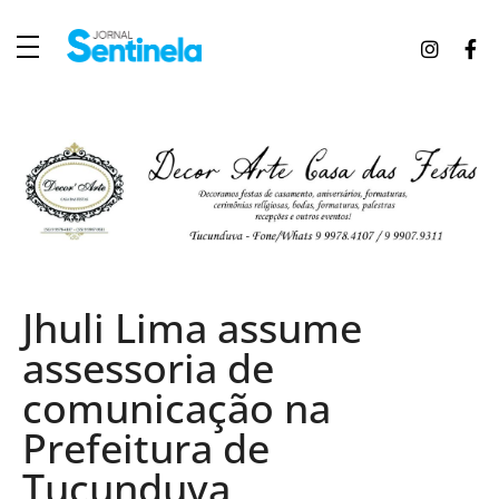
J
ornal Sentinela
Fique atualizado com as notícias de Tucunduva, Tuparendi, Novo Machado e Porto Mauá.
Jhuli Lima assume
assessoria de
comunicação na
Prefeitura de
Tucunduva