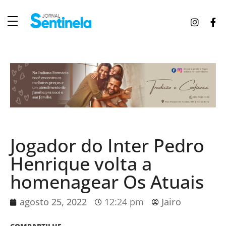
J
ornal Sentinela
Fique atualizado com as notícias de Tucunduva, Tuparendi, Novo Machado e Porto Mauá.
Jogador do Inter Pedro
Henrique volta a
homenagear Os Atuais
agosto 25, 2022
12:24 pm
Jairo