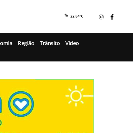
22.84°C
nomia
Região
Trânsito
Vídeo