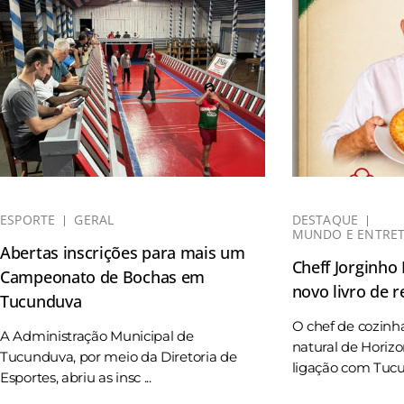
ESPORTE
GERAL
DESTAQUE
MUNDO E ENTRE
Abertas inscrições para mais um
Cheff Jorginho
Campeonato de Bochas em
novo livro de r
Tucunduva
O chef de cozinh
A Administração Municipal de
natural de Horizo
Tucunduva, por meio da Diretoria de
ligação com Tucun
Esportes, abriu as insc ...