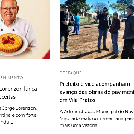
DESTAQUE
TENIMENTO
Prefeito e vice acompanham
 Lorenzon lança
avanço das obras de pavimen
eceitas
em Vila Pratos
a Jorge Lorenzon,
A Administração Municipal de Nov
ntina e com forte
Machado realizou, na semana pas
du ...
mais uma vistoria ...