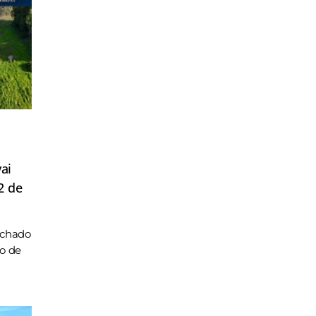
ai
2 de
achado
ho de