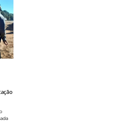
tação
o
sada