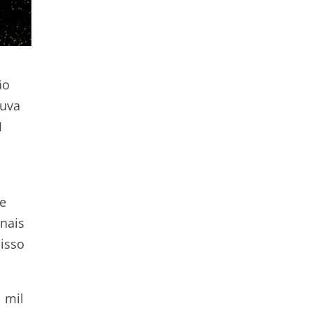
ão
duva
I
 e
onais
 isso
 mil