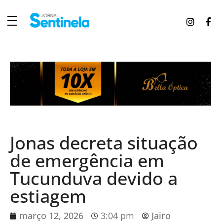
J
ornal Sentinela
Fique atualizado com as notícias de Tucunduva, Tuparendi, Novo Machado e Porto Mauá.
Jonas decreta situação
de emergência em
Tucunduva devido a
estiagem
março 12, 2026
3:04 pm
Jairo