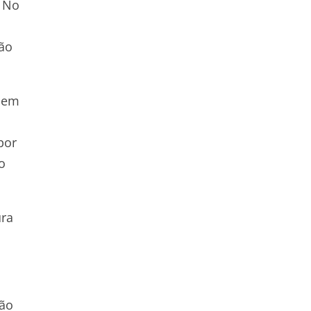
. No
não
e em
por
o
ura
não