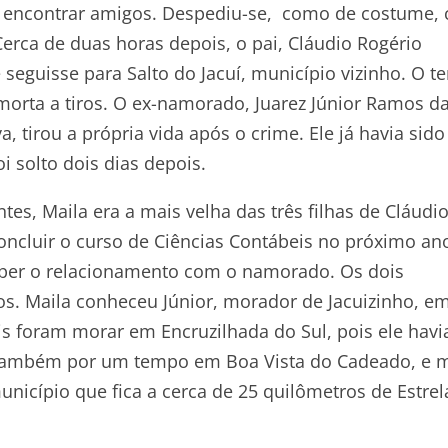
ara encontrar amigos. Despediu-se, como de costume,
Cerca de duas horas depois, o pai, Cláudio Rogério
eguisse para Salto do Jacuí, município vizinho. O t
 morta a tiros. O ex-namorado, Juarez Júnior Ramos d
, tirou a própria vida após o crime. Ele já havia sido
 solto dois dias depois.
tes, Maila era a mais velha das três filhas de Cláudio
oncluir o curso de Ciências Contábeis no próximo an
mper o relacionamento com o namorado. Os dois
s. Maila conheceu Júnior, morador de Jacuizinho, e
is foram morar em Encruzilhada do Sul, pois ele havi
 também por um tempo em Boa Vista do Cadeado, e 
unicípio que fica a cerca de 25 quilômetros de Estrel