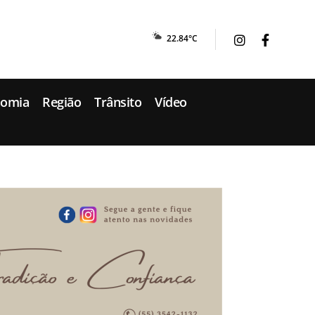
22.84°C
nomia
Região
Trânsito
Vídeo