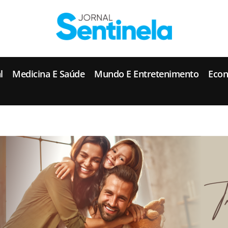
J
ornal Sentinela
Fique atualizado com as notícias de Tucunduva, Tuparendi, Novo Machado e Porto Mauá.
l
Medicina E Saúde
Mundo E Entretenimento
Eco