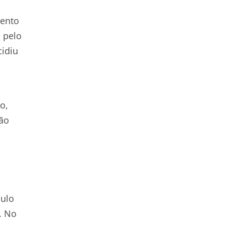
vento
 pelo
cidiu
o,
não
culo
. No