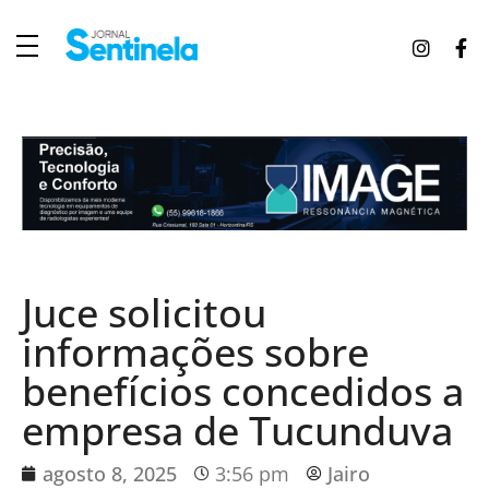
J
ornal Sentinela
Fique atualizado com as notícias de Tucunduva, Tuparendi, Novo Machado e Porto Mauá.
Juce solicitou
informações sobre
benefícios concedidos a
empresa de Tucunduva
agosto 8, 2025
3:56 pm
Jairo