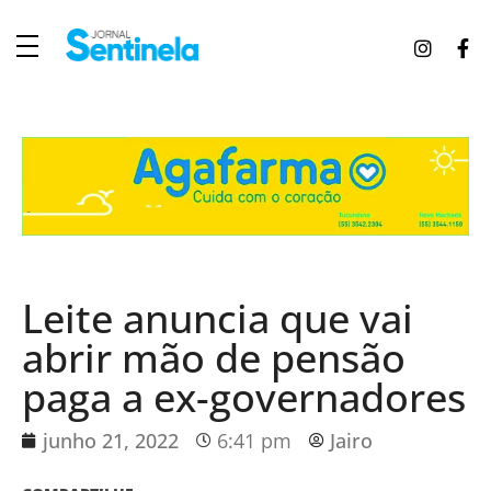
J
ornal Sentinela
Fique atualizado com as notícias de Tucunduva, Tuparendi, Novo Machado e Porto Mauá.
Leite anuncia que vai
abrir mão de pensão
paga a ex-governadores
junho 21, 2022
6:41 pm
Jairo