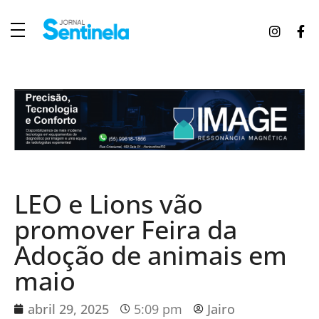
J
ornal Sentinela
Fique atualizado com as notícias de Tucunduva, Tuparendi, Novo Machado e Porto Mauá.
LEO e Lions vão
promover Feira da
Adoção de animais em
maio
abril 29, 2025
5:09 pm
Jairo