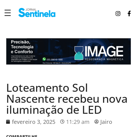
J
ornal Sentinela
Fique atualizado com as notícias de Tucunduva, Tuparendi, Novo Machado e Porto Mauá.
Loteamento Sol
Nascente recebeu nova
iluminação de LED
fevereiro 3, 2025
11:29 am
Jairo
COMPARTILHE