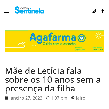
J
ornal Sentinela
Fique atualizado com as notícias de Tucunduva, Tuparendi, Novo Machado e Porto Mauá.
Mãe de Letícia fala
sobre os 10 anos sem a
presença da filha
janeiro 27, 2023
1:07 pm
Jairo