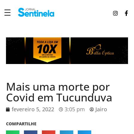
J
ornal Sentinela
Fique atualizado com as notícias de Tucunduva, Tuparendi, Novo Machado e Porto Mauá.
Mais uma morte por
Covid em Tucunduva
fevereiro 5, 2022
3:05 pm
Jairo
COMPARTILHE