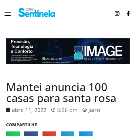
J
ornal Sentinela
Fique atualizado com as notícias de Tucunduva, Tuparendi, Novo Machado e Porto Mauá.
Mantei anuncia 100
casas para santa rosa
abril 11, 2022
5:26 pm
Jairo
COMPARTILHE