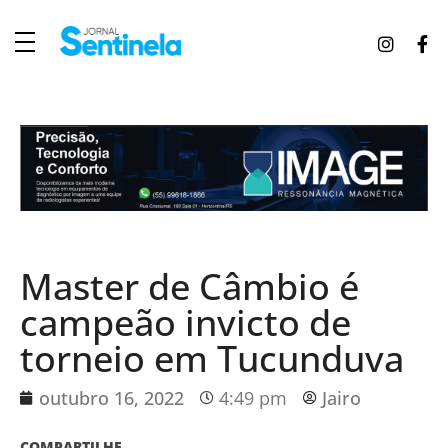
J
ornal Sentinela
Fique atualizado com as notícias de Tucunduva, Tuparendi, Novo Machado e Porto Mauá.
Master de Câmbio é
campeão invicto de
torneio em Tucunduva
outubro 16, 2022
4:49 pm
Jairo
COMPARTILHE