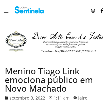
J
ornal Sentinela
Fique atualizado com as notícias de Tucunduva, Tuparendi, Novo Machado e Porto Mauá.
Menino Tiago Link
emociona público em
Novo Machado
setembro 3, 2022
1:11 am
Jairo