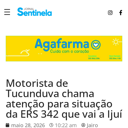
J
ornal Sentinela
Fique atualizado com as notícias de Tucunduva, Tuparendi, Novo Machado e Porto Mauá.
Motorista de
Tucunduva chama
atenção para situação
da ERS 342 que vai a Ijuí
maio 28, 2026
10:22 am
Jairo