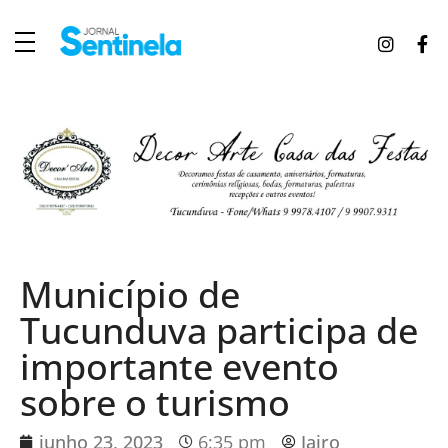
J
ornal Sentinela
Fique atualizado com as notícias de Tucunduva, Tuparendi, Novo Machado e Porto Mauá.
Município de
Tucunduva participa de
importante evento
sobre o turismo
junho 23, 2023
6:35 pm
Jairo