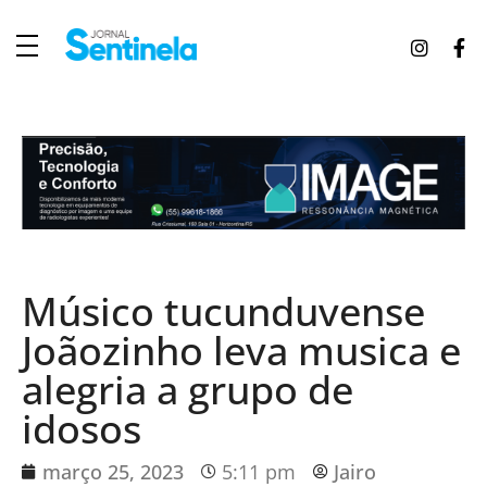
J
ornal Sentinela
Fique atualizado com as notícias de Tucunduva, Tuparendi, Novo Machado e Porto Mauá.
Músico tucunduvense
Joãozinho leva musica e
alegria a grupo de
idosos
março 25, 2023
5:11 pm
Jairo