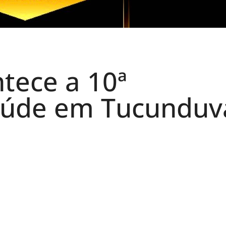
tece a 10ª
aúde em Tucunduv