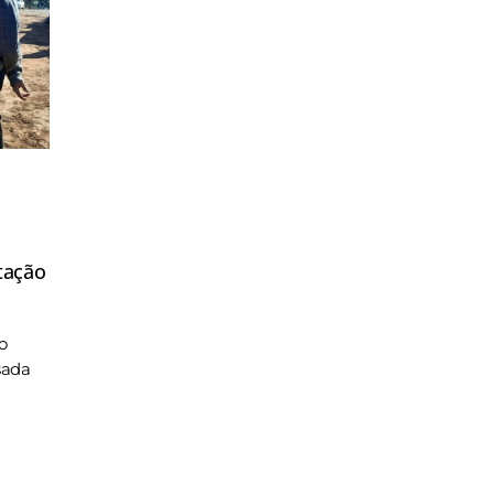
tação
o
sada