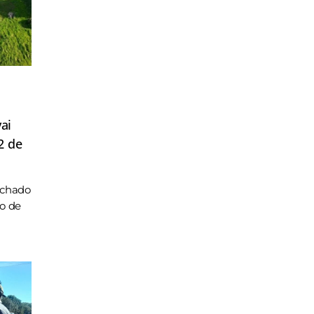
ai
2 de
achado
ho de