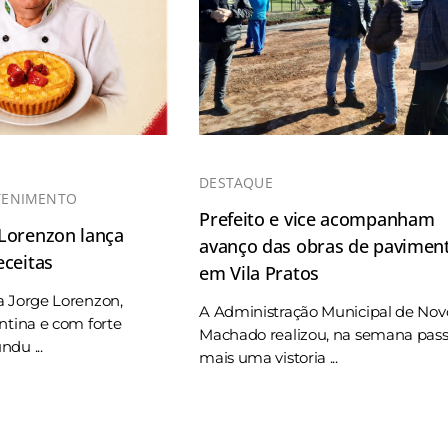
DESTAQUE
TENIMENTO
Prefeito e vice acompanham
 Lorenzon lança
avanço das obras de pavimen
eceitas
em Vila Pratos
a Jorge Lorenzon,
A Administração Municipal de Nov
ntina e com forte
Machado realizou, na semana pas
du ...
mais uma vistoria ...