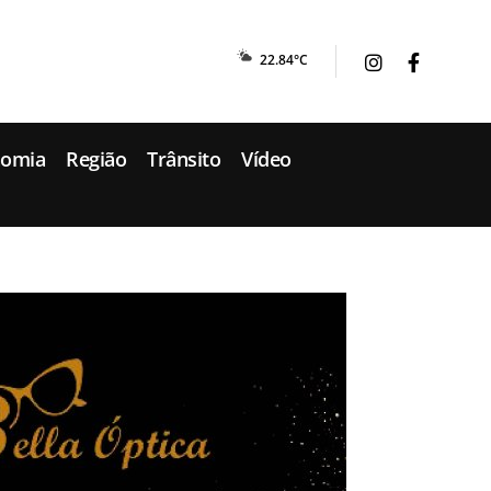
22.84°C
nomia
Região
Trânsito
Vídeo