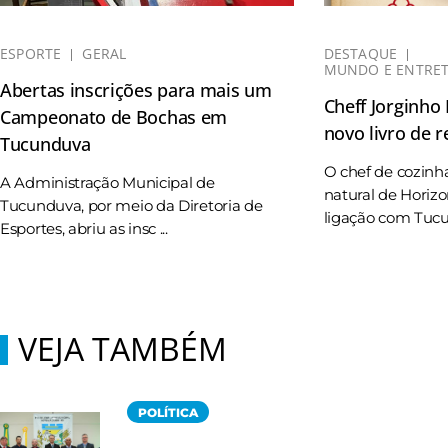
ESPORTE
GERAL
DESTAQUE
MUNDO E ENTRE
Abertas inscrições para mais um
Cheff Jorginho
Campeonato de Bochas em
novo livro de r
Tucunduva
O chef de cozinh
A Administração Municipal de
natural de Horizo
Tucunduva, por meio da Diretoria de
ligação com Tucun
Esportes, abriu as insc ...
VEJA TAMBÉM
POLÍTICA