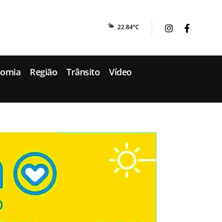
22.84°C
nomia
Região
Trânsito
Vídeo