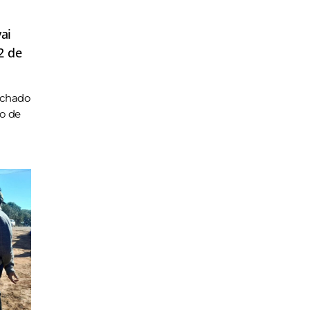
ai
2 de
achado
ho de