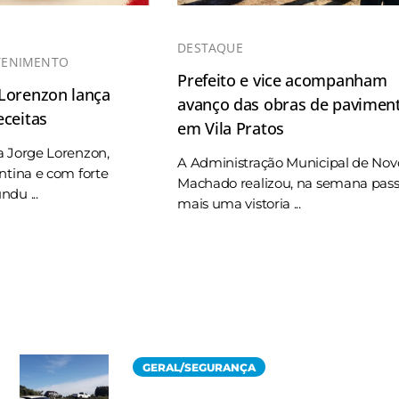
DESTAQUE
TENIMENTO
Prefeito e vice acompanham
 Lorenzon lança
avanço das obras de pavimen
eceitas
em Vila Pratos
a Jorge Lorenzon,
A Administração Municipal de Nov
ntina e com forte
Machado realizou, na semana pas
du ...
mais uma vistoria ...
GERAL/SEGURANÇA