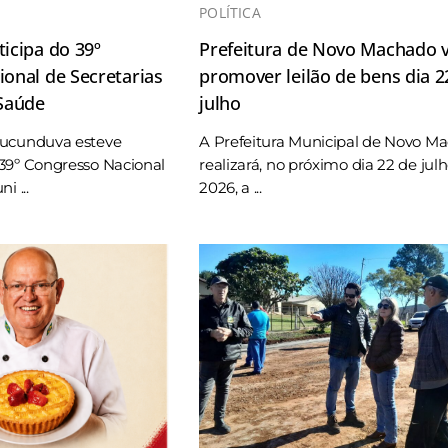
POLÍTICA
icipa do 39º
Prefeitura de Novo Machado v
onal de Secretarias
promover leilão de bens dia 2
 Saúde
julho
Tucunduva esteve
A Prefeitura Municipal de Novo M
39º Congresso Nacional
realizará, no próximo dia 22 de jul
i ...
2026, a ...