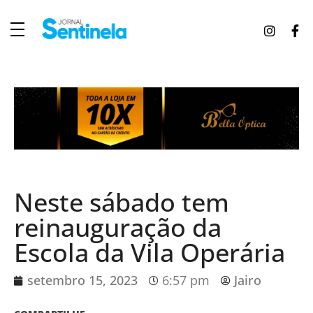
J
ornal Sentinela
Fique atualizado com as notícias de Tucunduva, Tuparendi, Novo Machado e Porto Mauá.
Neste sábado tem
reinauguração da
Escola da Vila Operária
setembro 15, 2023
6:57 pm
Jairo