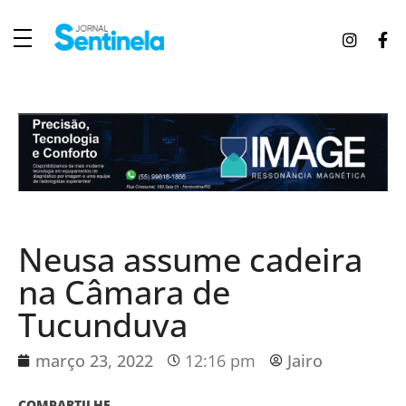
J
ornal Sentinela
Fique atualizado com as notícias de Tucunduva, Tuparendi, Novo Machado e Porto Mauá.
Neusa assume cadeira
na Câmara de
Tucunduva
março 23, 2022
12:16 pm
Jairo
COMPARTILHE