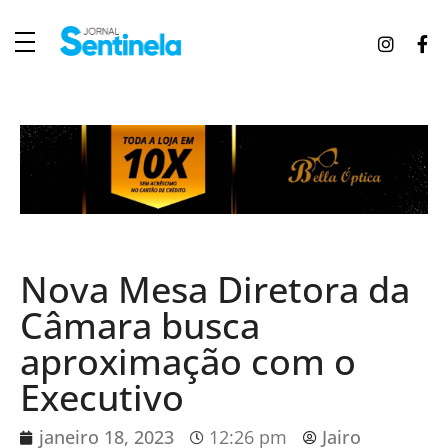
J
ornal Sentinela
Fique atualizado com as notícias de Tucunduva, Tuparendi, Novo Machado e Porto Mauá.
Nova Mesa Diretora da
Câmara busca
aproximação com o
Executivo
janeiro 18, 2023
12:26 pm
Jairo