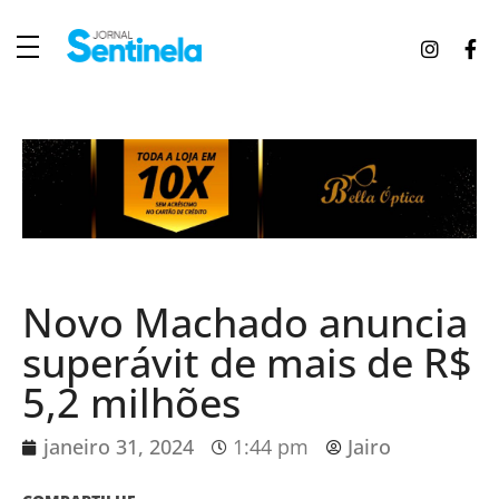
J
ornal Sentinela
Fique atualizado com as notícias de Tucunduva, Tuparendi, Novo Machado e Porto Mauá.
Novo Machado anuncia
superávit de mais de R$
5,2 milhões
janeiro 31, 2024
1:44 pm
Jairo