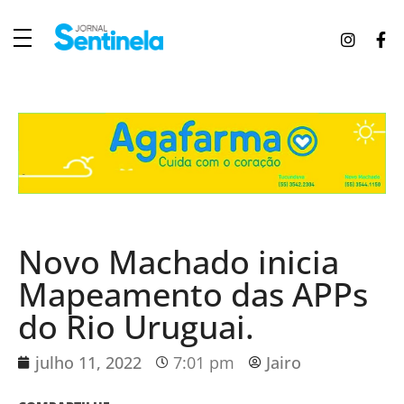
J
ornal Sentinela
Fique atualizado com as notícias de Tucunduva, Tuparendi, Novo Machado e Porto Mauá.
Novo Machado inicia
Mapeamento das APPs
do Rio Uruguai.
julho 11, 2022
7:01 pm
Jairo