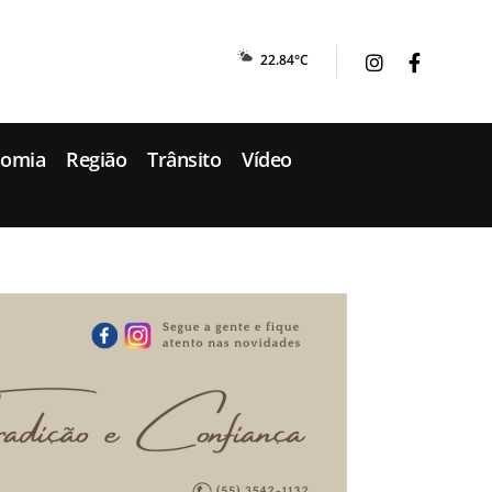
22.84°C
nomia
Região
Trânsito
Vídeo