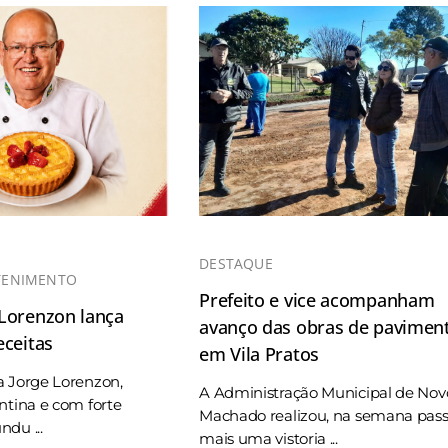
DESTAQUE
TENIMENTO
Prefeito e vice acompanham
 Lorenzon lança
avanço das obras de pavimen
eceitas
em Vila Pratos
a Jorge Lorenzon,
A Administração Municipal de Nov
ntina e com forte
Machado realizou, na semana pas
du ...
mais uma vistoria ...