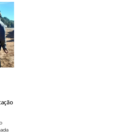
tação
o
sada