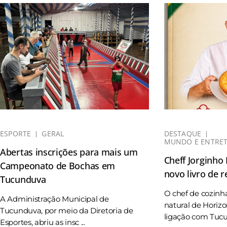
ESPORTE
GERAL
DESTAQUE
MUNDO E ENTRE
Abertas inscrições para mais um
Cheff Jorginho
Campeonato de Bochas em
novo livro de r
Tucunduva
O chef de cozinh
A Administração Municipal de
natural de Horizo
Tucunduva, por meio da Diretoria de
ligação com Tucun
Esportes, abriu as insc ...