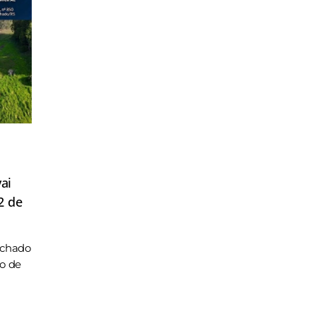
ai
2 de
achado
ho de