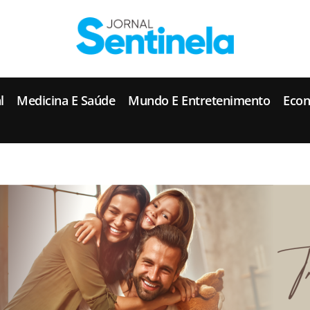
J
ornal Sentinela
Fique atualizado com as notícias de Tucunduva, Tuparendi, Novo Machado e Porto Mauá.
l
Medicina E Saúde
Mundo E Entretenimento
Eco