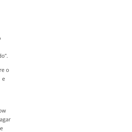
o
do”.
re o
 e
how
pagar
te