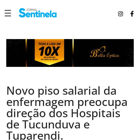
J
ornal Sentinela
Fique atualizado com as notícias de Tucunduva, Tuparendi, Novo Machado e Porto Mauá.
Novo piso salarial da
enfermagem preocupa
direção dos Hospitais
de Tucunduva e
Tuparendi.