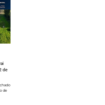
ai
2 de
achado
ho de