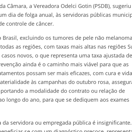
da Câmara, a Vereadora Odelci Gotin (PSDB), sugeriu
m dia de folga anual, às servidoras públicas municip
de controle de câncer.
Brasil, excluindo os tumores de pele não melanoma
das as regiões, com taxas mais altas nas regiões Su
 casos novos, o que representa uma taxa ajustada d
revenção ainda é o caminho mais viável para que as
ratamentos possam ser mais eficazes, com cura e vid
r materialidade às campanhas do outubro rosa, assegu
portando a modalidade do contrato ou relação de
, ao longo do ano, para que se dediquem aos exames
a da servidora ou empregada pública é insignificante.
 beneficiar-se com um diagnóstico precoce, represent