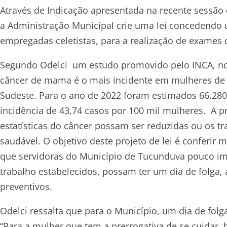
Através de Indicação apresentada na recente sessão 
a Administração Municipal crie uma lei concedendo u
empregadas celetistas, para a realização de exames 
Segundo Odelci um estudo promovido pelo INCA, no 
câncer de mama é o mais incidente em mulheres de to
Sudeste. Para o ano de 2022 foram estimados 66.280
incidência de 43,74 casos por 100 mil mulheres. A p
estatísticas do câncer possam ser reduzidas ou os t
saudável. O objetivo deste projeto de lei é conferi
que servidoras do Município de Tucunduva pouco im
trabalho estabelecidos, possam ter um dia de folga
preventivos.
Odelci ressalta que para o Município, um dia de folg
“Para a mulher que tem a prerrogativa de se cuidar,