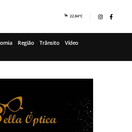
22.84°C
nomia
Região
Trânsito
Vídeo