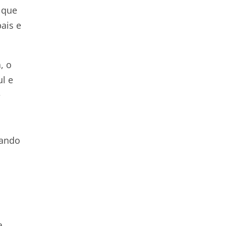
 que
ais e
, o
l e
e
a
rando
a