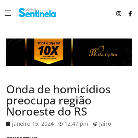
J
ornal Sentinela
Fique atualizado com as notícias de Tucunduva, Tuparendi, Novo Machado e Porto Mauá.
Onda de homicídios
preocupa região
Noroeste do RS
janeiro 15, 2024
12:47 pm
Jairo