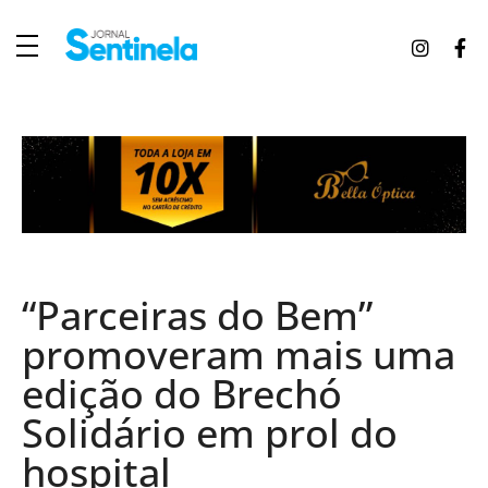
J
ornal Sentinela
Fique atualizado com as notícias de Tucunduva, Tuparendi, Novo Machado e Porto Mauá.
“Parceiras do Bem”
promoveram mais uma
edição do Brechó
Solidário em prol do
hospital