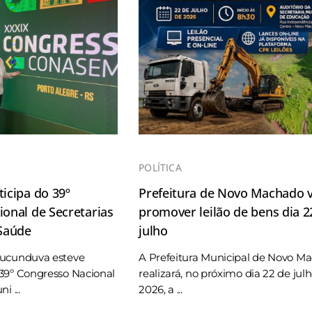
POLÍTICA
icipa do 39º
Prefeitura de Novo Machado v
onal de Secretarias
promover leilão de bens dia 2
 Saúde
julho
Tucunduva esteve
A Prefeitura Municipal de Novo M
39º Congresso Nacional
realizará, no próximo dia 22 de jul
i ...
2026, a ...