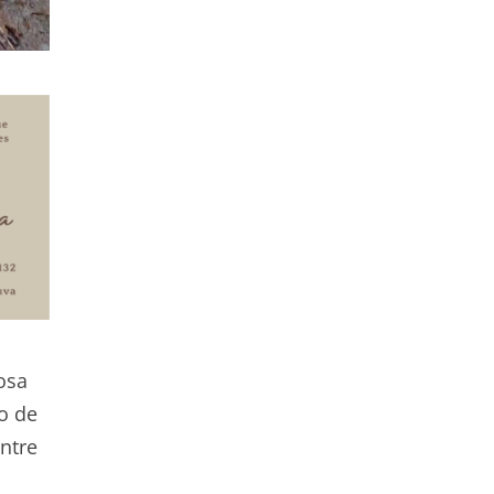
osa
o de
ntre