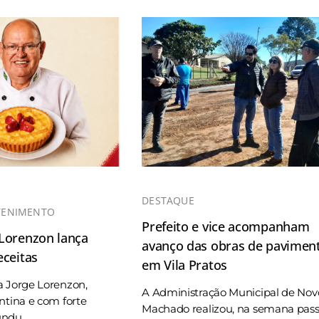
DESTAQUE
TENIMENTO
Prefeito e vice acompanham
 Lorenzon lança
avanço das obras de pavimen
eceitas
em Vila Pratos
a Jorge Lorenzon,
A Administração Municipal de Nov
ntina e com forte
Machado realizou, na semana pas
du ...