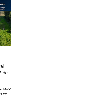
ai
2 de
achado
ho de