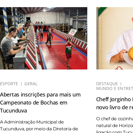
ESPORTE
GERAL
DESTAQUE
MUNDO E ENTRE
Abertas inscrições para mais um
Cheff Jorginho
Campeonato de Bochas em
novo livro de r
Tucunduva
O chef de cozinh
A Administração Municipal de
natural de Horizo
Tucunduva, por meio da Diretoria de
ligação com Tucun