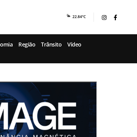
22.84°C
nomia
Região
Trânsito
Vídeo