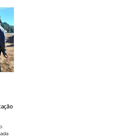
tação
o
sada