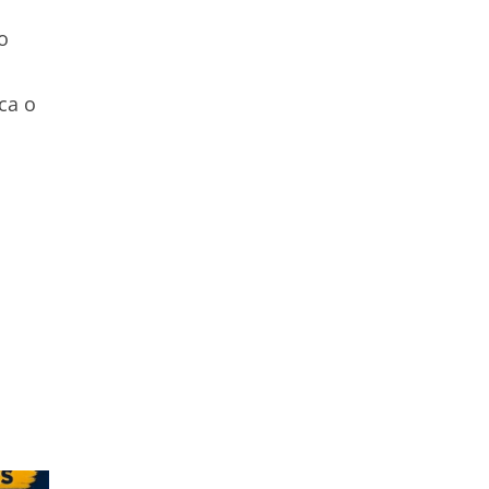
o
s
ca o