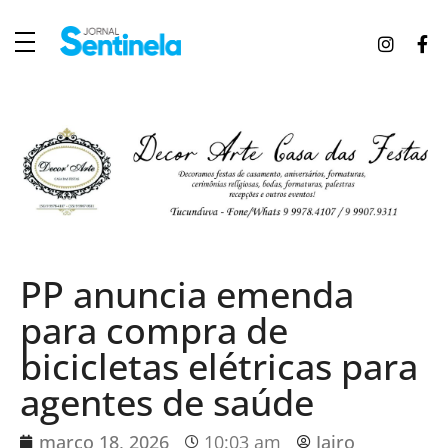
J
ornal Sentinela
Fique atualizado com as notícias de Tucunduva, Tuparendi, Novo Machado e Porto Mauá.
PP anuncia emenda
para compra de
bicicletas elétricas para
agentes de saúde
março 18, 2026
10:03 am
Jairo