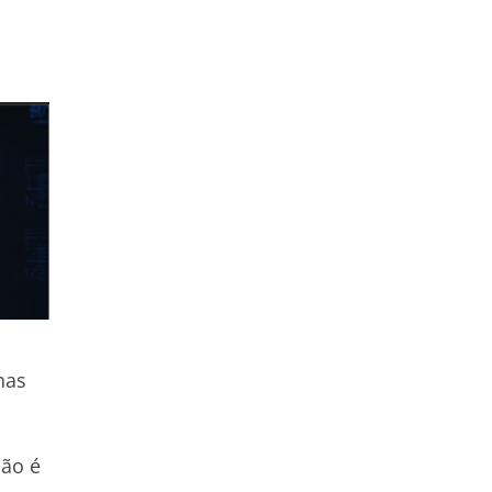
nas
dão é