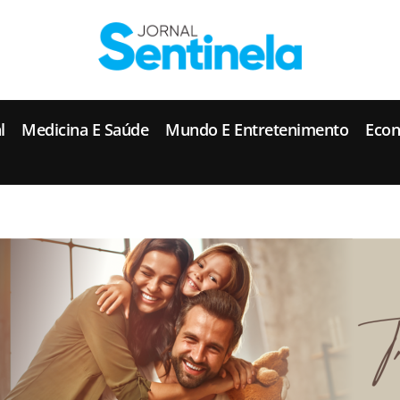
J
ornal Sentinela
Fique atualizado com as notícias de Tucunduva, Tuparendi, Novo Machado e Porto Mauá.
l
Medicina E Saúde
Mundo E Entretenimento
Eco