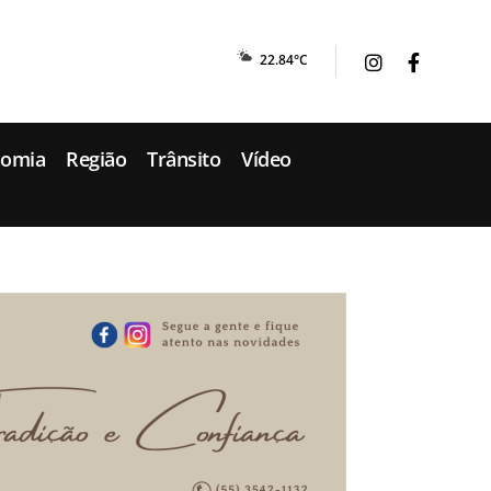
22.84°C
nomia
Região
Trânsito
Vídeo