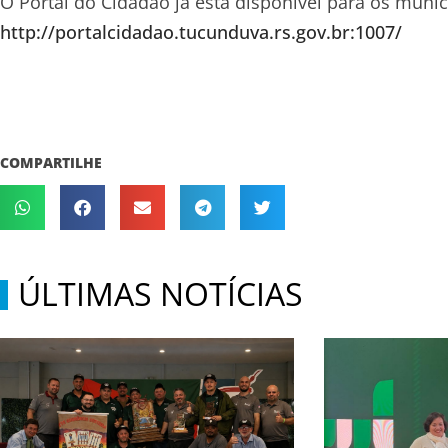
O Portal do Cidadão já está disponível para os muníci
http://portalcidadao.tucunduva.rs.gov.br:1007/
COMPARTILHE
ÚLTIMAS NOTÍCIAS