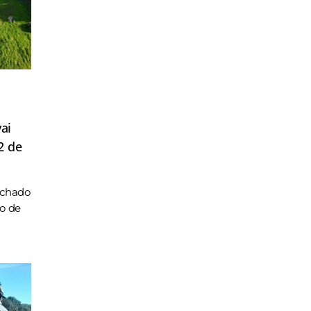
ai
2 de
achado
ho de