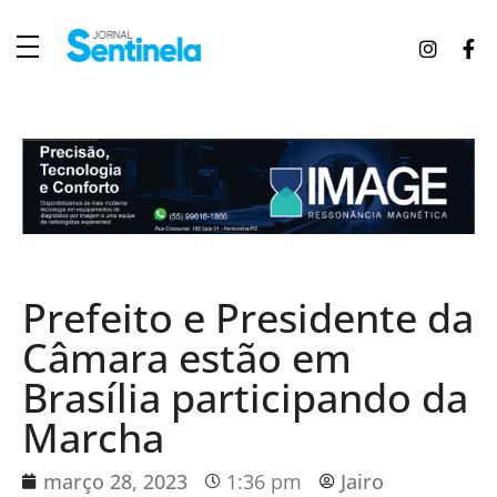
J
ornal Sentinela
Fique atualizado com as notícias de Tucunduva, Tuparendi, Novo Machado e Porto Mauá.
Prefeito e Presidente da
Câmara estão em
Brasília participando da
Marcha
março 28, 2023
1:36 pm
Jairo