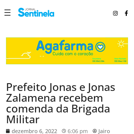
J
ornal Sentinela
Fique atualizado com as notícias de Tucunduva, Tuparendi, Novo Machado e Porto Mauá.
Prefeito Jonas e Jonas
Zalamena recebem
comenda da Brigada
Militar
dezembro 6, 2022
6:06 pm
Jairo