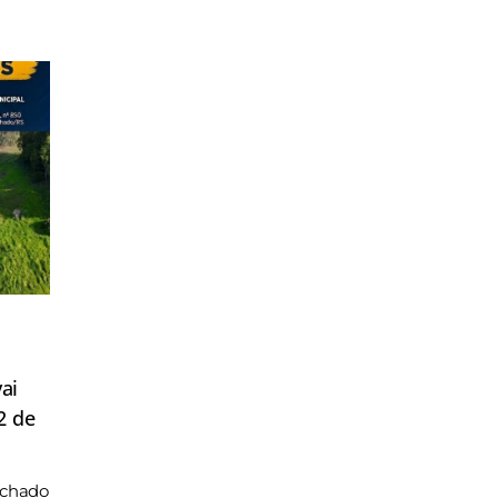
ai
2 de
achado