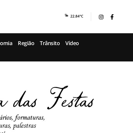
22.84°C
nomia
Região
Trânsito
Vídeo