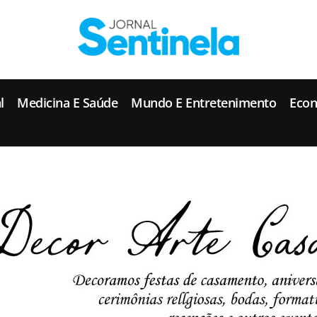
J
ornal Sentinela
Fique atualizado com as notícias de Tucunduva, Tuparendi, Novo Machado e Porto Mauá.
l
Medicina E Saúde
Mundo E Entretenimento
Eco