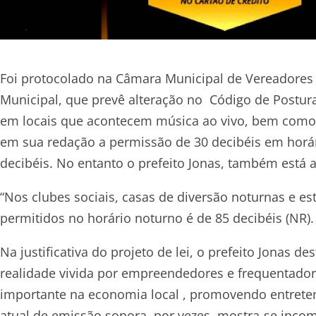
Foi protocolado na Câmara Municipal de Vereadores 
Municipal, que prevê alteração no Código de Postura
em locais que acontecem música ao vivo, bem como 
em sua redação a permissão de 30 decibéis em horá
decibéis. No entanto o prefeito Jonas, também está 
“Nos clubes sociais, casas de diversão noturnas e es
permitidos no horário noturno é de 85 decibéis (NR).
Na justificativa do projeto de lei, o prefeito Jonas d
realidade vivida por empreendedores e frequentad
importante na economia local , promovendo entreten
atual de emissão sonora, por vezes, mostra-se incomp