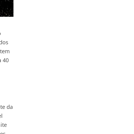
o
idos
 tem
a 40
nte da
l
ite
es,