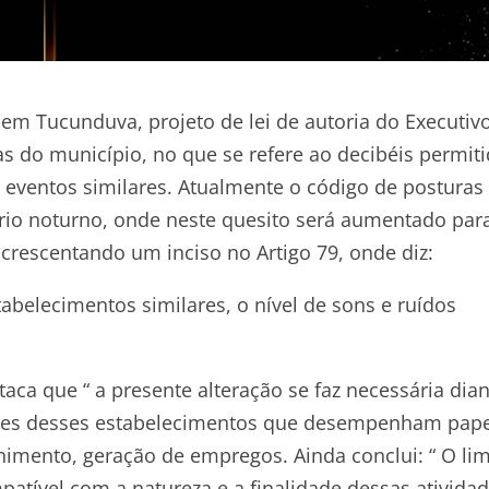
em Tucunduva, projeto de lei de autoria do Executiv
s do município, no que se refere ao decibéis permit
eventos similares. Atualmente o código de posturas
rio noturno, onde neste quesito será aumentado par
acrescentando um inciso no Artigo 79, onde diz:
tabelecimentos similares, o nível de sons e ruídos
estaca que “ a presente alteração se faz necessária dia
ores desses estabelecimentos que desempenham pape
imento, geração de empregos. Ainda conclui: “ O lim
atível com a natureza e a finalidade dessas atividad