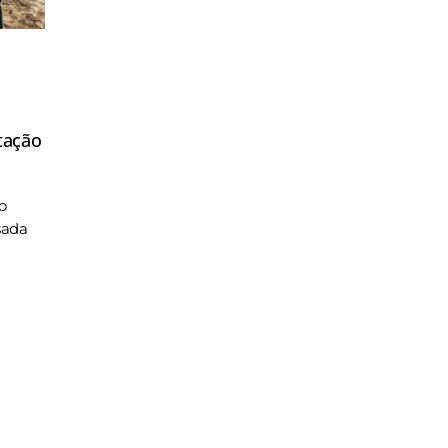
tação
o
sada