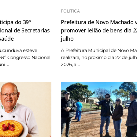
POLÍTICA
icipa do 39º
Prefeitura de Novo Machado v
onal de Secretarias
promover leilão de bens dia 2
 Saúde
julho
Tucunduva esteve
A Prefeitura Municipal de Novo M
39º Congresso Nacional
realizará, no próximo dia 22 de jul
i ...
2026, a ...