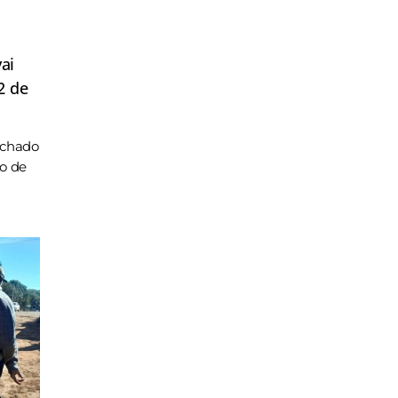
ai
2 de
achado
ho de