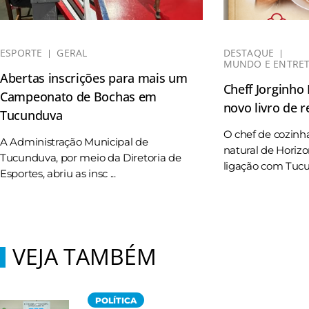
ESPORTE
GERAL
DESTAQUE
MUNDO E ENTRE
Abertas inscrições para mais um
Cheff Jorginho
Campeonato de Bochas em
novo livro de r
Tucunduva
O chef de cozinh
A Administração Municipal de
natural de Horizo
Tucunduva, por meio da Diretoria de
ligação com Tucun
Esportes, abriu as insc ...
VEJA TAMBÉM
POLÍTICA