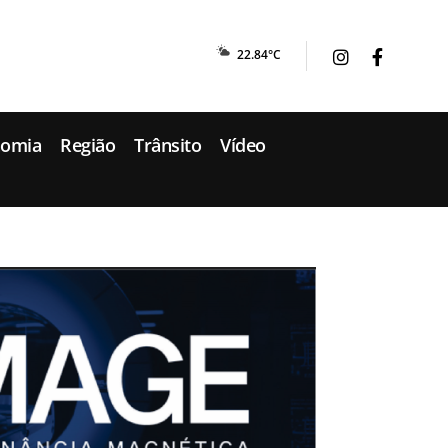
22.84°C
nomia
Região
Trânsito
Vídeo