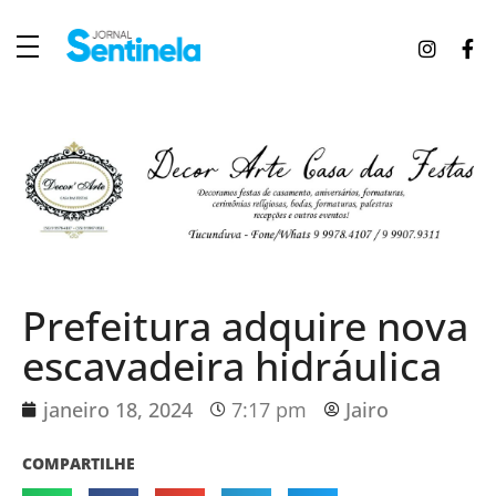
J
ornal Sentinela
Fique atualizado com as notícias de Tucunduva, Tuparendi, Novo Machado e Porto Mauá.
Prefeitura adquire nova
escavadeira hidráulica
janeiro 18, 2024
7:17 pm
Jairo
COMPARTILHE