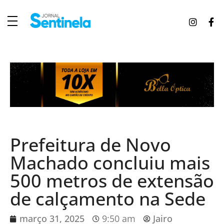
J
ornal Sentinela
Fique atualizado com as notícias de Tucunduva, Tuparendi, Novo Machado e Porto Mauá.
Prefeitura de Novo
Machado concluiu mais
500 metros de extensão
de calçamento na Sede
março 31, 2025
9:50 am
Jairo