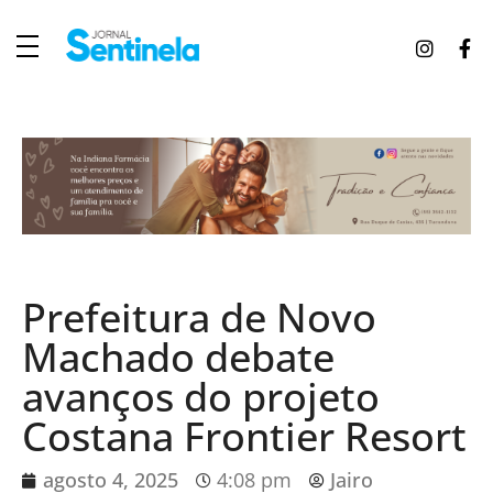
J
ornal Sentinela
Fique atualizado com as notícias de Tucunduva, Tuparendi, Novo Machado e Porto Mauá.
Prefeitura de Novo
Machado debate
avanços do projeto
Costana Frontier Resort
agosto 4, 2025
4:08 pm
Jairo