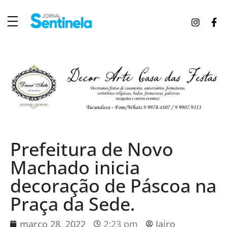
J
ornal Sentinela
Fique atualizado com as notícias de Tucunduva, Tuparendi, Novo Machado e Porto Mauá.
Prefeitura de Novo
Machado inicia
decoração de Páscoa na
Praça da Sede.
março 28, 2022
2:23 pm
Jairo