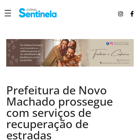
J
ornal Sentinela
Fique atualizado com as notícias de Tucunduva, Tuparendi, Novo Machado e Porto Mauá.
Prefeitura de Novo
Machado prossegue
com serviços de
recuperação de
estradas