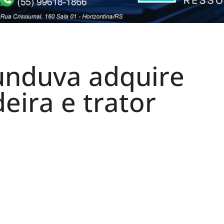
cunduva adquire
eira e trator