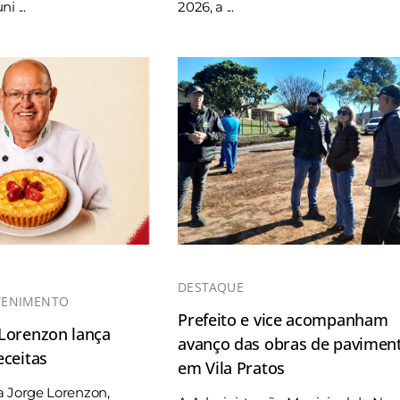
i ...
2026, a ...
DESTAQUE
TENIMENTO
Prefeito e vice acompanham
 Lorenzon lança
avanço das obras de pavimen
eceitas
em Vila Pratos
a Jorge Lorenzon,