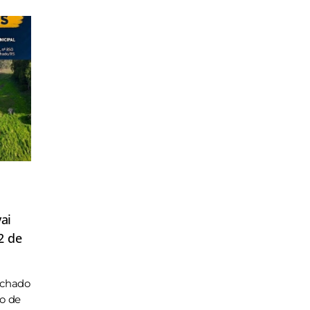
ai
2 de
achado
ho de