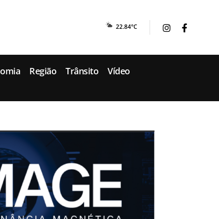
22.84°C
nomia
Região
Trânsito
Vídeo