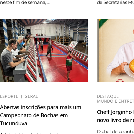
neste fim de semana, ...
de Secretarias Mun
ESPORTE
GERAL
DESTAQUE
MUNDO E ENTRE
Abertas inscrições para mais um
Cheff Jorginho
Campeonato de Bochas em
novo livro de r
Tucunduva
O chef de cozinh