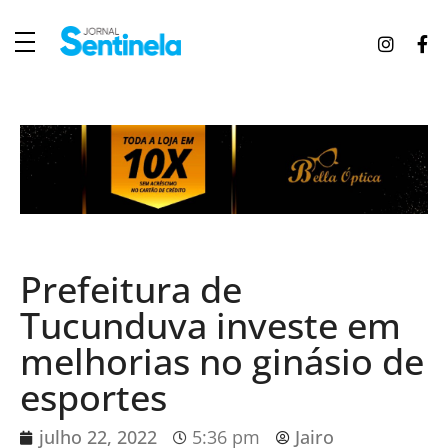
J
ornal Sentinela
Fique atualizado com as notícias de Tucunduva, Tuparendi, Novo Machado e Porto Mauá.
Prefeitura de
Tucunduva investe em
melhorias no ginásio de
esportes
julho 22, 2022
5:36 pm
Jairo