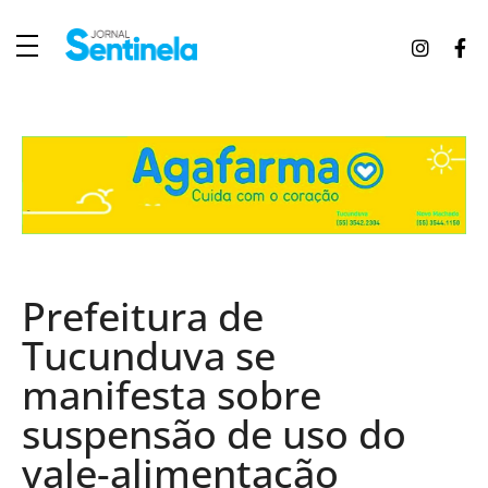
J
ornal Sentinela
Fique atualizado com as notícias de Tucunduva, Tuparendi, Novo Machado e Porto Mauá.
Prefeitura de
Tucunduva se
manifesta sobre
suspensão de uso do
vale-alimentação