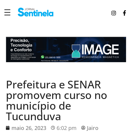
J
ornal Sentinela
Fique atualizado com as notícias de Tucunduva, Tuparendi, Novo Machado e Porto Mauá.
Prefeitura e SENAR
promovem curso no
município de
Tucunduva
maio 26, 2023
6:02 pm
Jairo