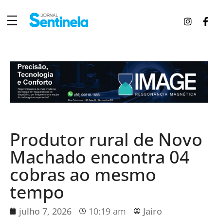
J
ornal Sentinela
Fique atualizado com as notícias de Tucunduva, Tuparendi, Novo Machado e Porto Mauá.
Produtor rural de Novo
Machado encontra 04
cobras ao mesmo
tempo
julho 7, 2026
10:19 am
Jairo