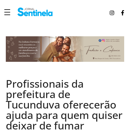
J
ornal Sentinela
Fique atualizado com as notícias de Tucunduva, Tuparendi, Novo Machado e Porto Mauá.
Profissionais da
prefeitura de
Tucunduva oferecerão
ajuda para quem quiser
deixar de fumar